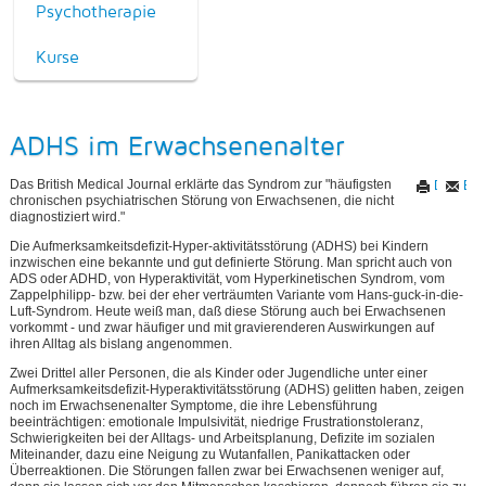
Psychotherapie
Kurse
ADHS im Erwachsenenalter
Das British Medical Journal erklärte das Syndrom zur "häufigsten
Drucken
E-M
chronischen psychiatrischen Störung von Erwachsenen, die nicht
diagnostiziert wird."
Die Aufmerksamkeitsdefizit-Hyper-aktivitätsstörung (ADHS) bei Kindern
inzwischen eine bekannte und gut definierte Störung. Man spricht auch von
ADS oder ADHD, von Hyperaktivität, vom Hyperkinetischen Syndrom, vom
Zappelphilipp- bzw. bei der eher verträumten Variante vom Hans-guck-in-die-
Luft-Syndrom. Heute weiß man, daß diese Störung auch bei Erwachsenen
vorkommt - und zwar häufiger und mit gravierenderen Auswirkungen auf
ihren Alltag als bislang angenommen.
Zwei Drittel aller Personen, die als Kinder oder Jugendliche unter einer
Aufmerksamkeitsdefizit-Hyperaktivitätsstörung (ADHS) gelitten haben, zeigen
noch im Erwachsenenalter Symptome, die ihre Lebensführung
beeinträchtigen: emotionale Impulsivität, niedrige Frustrationstoleranz,
Schwierigkeiten bei der Alltags- und Arbeitsplanung, Defizite im sozialen
Miteinander, dazu eine Neigung zu Wutanfallen, Panikattacken oder
Überreaktionen. Die Störungen fallen zwar bei Erwachsenen weniger auf,