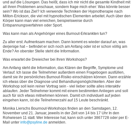
und auf die Lösungen. Das heißt, dass ich mir nicht die gesamte Kindheit mit
all ihren Problemen anschaue, sondern frage mich eher: Was könnte besser
sein? Wo ist das Ziel? Ich verwende Techniken der Hypnotherapie nach
Milton-Erickson, die viel mit hypnotischen Elementen arbeitet. Auch über den
Körper kann man viel erreichen, beispielsweise durch
Entspannungsverfahren oder Sport.
Was kann man als Angehöriger eines Burnout-Erkrankten tun?
Zu aller erst: Aufmerksam machen. Dann kommt es wieder darauf an, was
derjenige hat – befindet er sich noch am Anfang oder ist er schon völlig am
Ende? An oberster Stelle steht die Information.
Was erwartet die Dreieicher bei Ihren Workshops?
Am Anfang steht die Information, das Klären der Begriffe, Symptome und
Verlauf. Ich lasse die Teilnehmer außerdem einen Fragebogen ausfüllen,
damit sie ihr persönliches Burnout-Risiko einschätzen können. Dann erzähle
ich etwas über die Diagnose und Behandlungsmöglichkeiten. Aber der
Workshop soll kein reiner Vortrag sein - viel lieber sollte alles interaktiv
ablaufen. Jeder Teilnehmer kommt mit einem bestimmten Anliegen und soll
auch für sich etwas mitnehmen können. Damit ich individuell auf jeden
eingehen kann, ist die Teilnehmerzahl auf 15 Leute beschränkt.
Monika Lierschs Bournout-Workshops finden an den Samstagen, 12.
November und 21. Januar, jeweils in der Zeit von 14 bis 17 Uhr In den
Rohwiesen 11 statt. Wer Interesse hat, kann sich unter 3867728 oder per E-
Mail unter
info@psyline.de
anmelden.