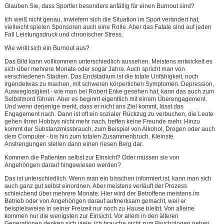
Glauben Sie, dass Sportler besonders anfällig für einen Burnout sind?
Ich weiß nicht genau, inwiefern sich die Situation im Sport verändert hat,
vielleicht spielen Sponsoren auch eine Rolle. Aber das Fatale sind auf jeden
Fall Leistungsdruck und chronischer Stress.
Wie wirkt sich ein Burnout aus?
Das Bild kann vollkommen unterschiedlich aussehen. Meistens entwickelt es
sich über mehrere Monate oder sogar Jahre. Auch spricht man von
verschiedenen Stadien. Das Endstadium ist die totale Unfähigkeit, noch
irgendetwas zu machen, mit schweren körperlichen Symptomen. Depression,
Ausweglosigkeit - wie man bei Robert Enke gesehen hat, kann das auch zum
Selbstmord führen. Aber es beginnt eigentlich mit einem Überengagement.
Und wenn derjenige merkt, dass er nicht ans Ziel kommt, lässt das
Engagement nach. Dann ist oft ein sozialer Rückzug zu verbuchen, die Leute
gehen ihren Hobbys nicht mehr nach, treffen keine Freunde mehr. Hinzu
kommt der Substanzmissbrauch, zum Beispiel von Alkohol, Drogen oder auch
dem Computer - bis hin zum totalen Zusammenbruch. Kleinste
Anstrengungen stellen dann einen riesen Berg dar.
Kommen die Patienten selbst zur Einsicht? Oder müssen sie von
Angehörigen darauf hingewiesen werden?
Das ist unterschiedlich. Wenn man ein bisschen informiert ist, kann man sich
auch ganz gut selbst einordnen. Aber meistens verläuft der Prozess
schleichend über mehrere Monate. Hier wird der Betroffene meistens im
Betrieb oder von Angehörigen darauf aufmerksam gemacht, weil er
beispielsweise in seiner Freizeit nur noch zu Hause bleibt. Von alleine
kommen nur die wenigsten zur Einsicht. Vor allem in den älteren
Generationen denken sich viele: Ich brauche nicht zum Psychologen gehen,