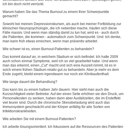
ich bin doch nicht verrückt.
Warum haben Sie das Thema Burnout zu einem Ihrer Schwerpunkte
gemacht?
Sowohl bei meinen Depressionskursen, als auch bei meiner Fortbildung zur
klinischen Neuropsychologin, die ich nebenbei mache, häufen sich diese
Fälle massiv. Und wenn man ständig damit zu tun hat, wird es - auch durch
die Patienten, die kommen - automatisch zum Schwerpunkt. Und: Ich denke,
man kann früh etwas erreichen, wenn man präventiv arbeitet.
Wie schwer ist es, einen Burnout-Patienten zu behandeln?
Das kommt darauf an, in welchem Stadium er sich befindet. Ich hatte 2009
auch schon einmal Symptome, weil ich so viel gearbeitet habe. Und wenn
man das erkennt, einen „Cut“ macht und sich eine Auszeit nimmt, ist es in
solch einem frühen Stadium relativ gut zu behandeln. Aber je mehr es dem
Ende zugeht, bleibt einem irgendwann nur noch ein Klinikaufenthalt.
Wie lange dauert die Behandlung?
Das kann bis zu einem halben Jahr dauern. Hier sieht man auch die
Kurzsichtigkeit vieler Betriebe: Auf der einen Seite erhöhen sie den Druck, um
Personalkosten zu senken, haben dann aber Ausfallzeiten, die im Endeffekt
viel teurer sind. Durch die chronische Stressbelastung wird auch das
Immunsystem geschwächt und der Körper anfällig für alle Sorten von
Infektionskrankheiten.
Wie arbeiten Sie mit einem Burnout-Patienten?
Ich arbeite lösungsorientiert. Ich fokussiere auf die Ressourcen des Patienten