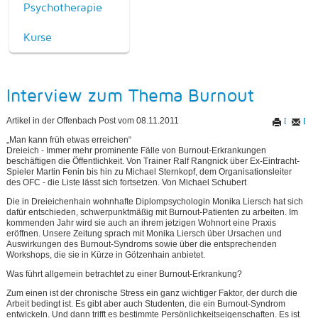
Psychotherapie
Kurse
Interview zum Thema Burnout
Artikel in der Offenbach Post vom 08.11.2011
Drucken
E-M
„Man kann früh etwas erreichen“
Dreieich - Immer mehr prominente Fälle von Burnout-Erkrankungen
beschäftigen die Öffentlichkeit. Von Trainer Ralf Rangnick über Ex-Eintracht-
Spieler Martin Fenin bis hin zu Michael Sternkopf, dem Organisationsleiter
des OFC - die Liste lässt sich fortsetzen. Von Michael Schubert
Die in Dreieichenhain wohnhafte Diplompsychologin Monika Liersch hat sich
dafür entschieden, schwerpunktmäßig mit Burnout-Patienten zu arbeiten. Im
kommenden Jahr wird sie auch an ihrem jetzigen Wohnort eine Praxis
eröffnen. Unsere Zeitung sprach mit Monika Liersch über Ursachen und
Auswirkungen des Burnout-Syndroms sowie über die entsprechenden
Workshops, die sie in Kürze in Götzenhain anbietet.
Was führt allgemein betrachtet zu einer Burnout-Erkrankung?
Zum einen ist der chronische Stress ein ganz wichtiger Faktor, der durch die
Arbeit bedingt ist. Es gibt aber auch Studenten, die ein Burnout-Syndrom
entwickeln. Und dann trifft es bestimmte Persönlichkeitseigenschaften. Es ist