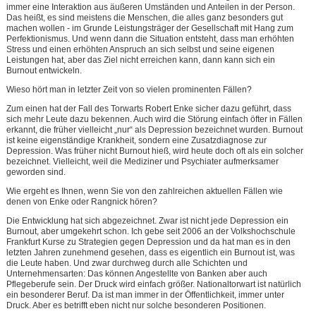
immer eine Interaktion aus äußeren Umständen und Anteilen in der Person.
Das heißt, es sind meistens die Menschen, die alles ganz besonders gut
machen wollen - im Grunde Leistungsträger der Gesellschaft mit Hang zum
Perfektionismus. Und wenn dann die Situation entsteht, dass man erhöhten
Stress und einen erhöhten Anspruch an sich selbst und seine eigenen
Leistungen hat, aber das Ziel nicht erreichen kann, dann kann sich ein
Burnout entwickeln.
Wieso hört man in letzter Zeit von so vielen prominenten Fällen?
Zum einen hat der Fall des Torwarts Robert Enke sicher dazu geführt, dass
sich mehr Leute dazu bekennen. Auch wird die Störung einfach öfter in Fällen
erkannt, die früher vielleicht „nur“ als Depression bezeichnet wurden. Burnout
ist keine eigenständige Krankheit, sondern eine Zusatzdiagnose zur
Depression. Was früher nicht Burnout hieß, wird heute doch oft als ein solcher
bezeichnet. Vielleicht, weil die Mediziner und Psychiater aufmerksamer
geworden sind.
Wie ergeht es Ihnen, wenn Sie von den zahlreichen aktuellen Fällen wie
denen von Enke oder Rangnick hören?
Die Entwicklung hat sich abgezeichnet. Zwar ist nicht jede Depression ein
Burnout, aber umgekehrt schon. Ich gebe seit 2006 an der Volkshochschule
Frankfurt Kurse zu Strategien gegen Depression und da hat man es in den
letzten Jahren zunehmend gesehen, dass es eigentlich ein Burnout ist, was
die Leute haben. Und zwar durchweg durch alle Schichten und
Unternehmensarten: Das können Angestellte von Banken aber auch
Pflegeberufe sein. Der Druck wird einfach größer. Nationaltorwart ist natürlich
ein besonderer Beruf. Da ist man immer in der Öffentlichkeit, immer unter
Druck. Aber es betrifft eben nicht nur solche besonderen Positionen.